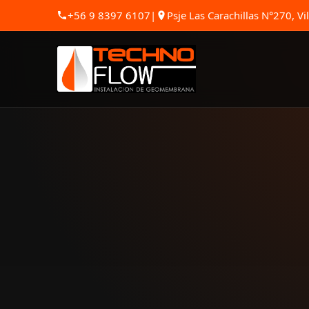
+56 9 8397 6107
|
Psje Las Carachillas N°270, Vil